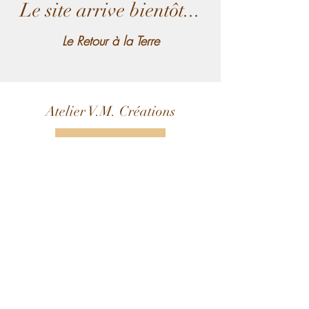
Le site arrive bientôt...
Le Retour à la Terre
Atelier V.M. Créations
© 2023 par V.M. Créations.
CGV
-
Mentions Légales